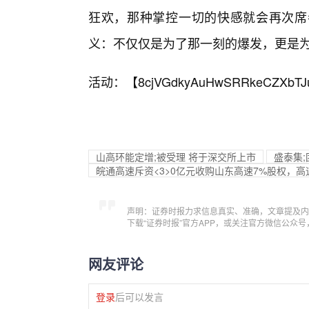
狂欢，那种掌控一切的快感就会再次席
义：不仅仅是为了那一刻的爆发，更是
活动：【
8cjVGdkyAuHwSRRkeCZXbTJ
山高环能定增;被受理 将于深交所上市
盛泰集;
皖通高速斥资<3>0亿元收购山东高速7%股权，
声明：证券时报力求信息真实、准确，文章提及内
下载“证券时报”官方APP，或关注官方微信公众
网友评论
登录
后可以发言