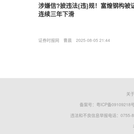
涉嫌信?披违法{违}规！富煌钢构被
连续三年下滑
证券时报网
曹晨
2025-08-05 21:44
关
备案号：
粤ICP备09109218
违法和不良信息举报电话：0755-83