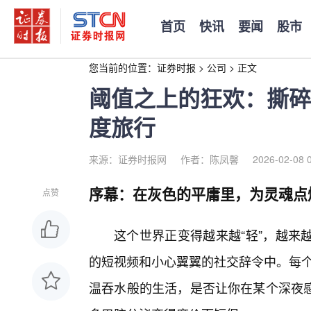
首页
快讯
要闻
股市
您当前的位置：
证券时报
>
公司
>
正文
阈值之上的狂欢：撕碎
度旅行
来源：证券时报网
作者：陈凤馨
2026-02-08 
序幕：在灰色的平庸里，为灵魂点
点赞
这个世界正变得越来越“轻”，越来
的短视频和小心翼翼的社交辞令中。每个
温吞水般的生活，是否让你在某个深夜