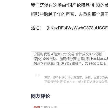
我们沉浸在这场由“国产伦精品”引领的
听那些跨越千年的声音，去重构那个属
活动：【
hKszRFt4WyWwhC373uUSCF
宁德时代现‘4’笔大<宗>交易 合计成交3.12万股
深{化}全域战略、加码细分赛道 滔{搏}上半财年实现
锦州银行落幕<引>发<渠>道整合，超1600只基金
声明：证券时报力求信息真实、准确，文章提及内
下载“证券时报”官方APP，或关注官方微信公众
网友评论
登录
后可以发言