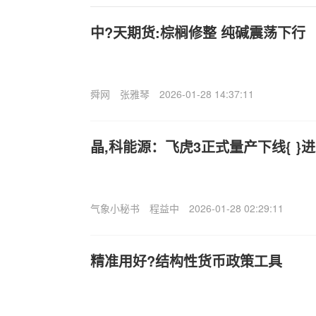
中?天期货:棕榈修整 纯碱震荡下行
舜网
张雅琴
2026-01-28 14:37:11
晶,科能源：飞虎3正式量产下线{ }
气象小秘书
程益中
2026-01-28 02:29:11
精准用好?结构性货币政策工具