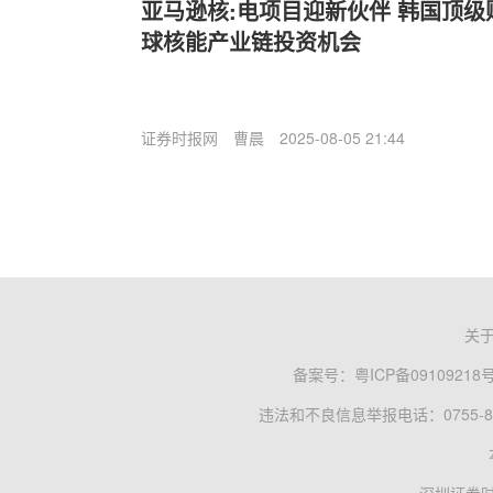
亚马逊核:电项目迎新伙伴 韩国顶级
球核能产业链投资机会
证券时报网
曹晨
2025-08-05 21:44
关
备案号：
粤ICP备09109218
违法和不良信息举报电话：0755-83