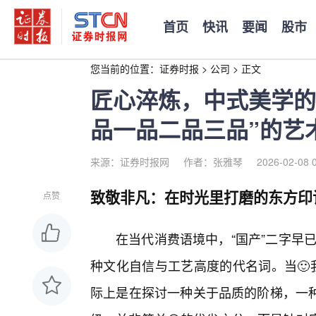
首页
快讯
要闻
股市
您当前的位置：
证券时报
>
公司
>
正文
匠心淬炼，中式美学的
品一品二品三品”的艺
来源：证券时报网
作者：张雅琴
2026-02-08 
致敬非凡：在时光里打磨的东方印
点赞
在当代消费语境中，“国产”二字早已
种文化自信与工艺高度的代名词。当🙂
际上是在探讨一种关于品质的阶梯，一